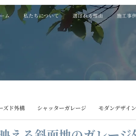
ーム
私たちについて
選ばれる理由
施工事
ーズド外構
シャッターガレージ
モダンデザイ
映える斜面地のガレージ
ル付き・中庭外構
ライトアップ／照明外構
高低