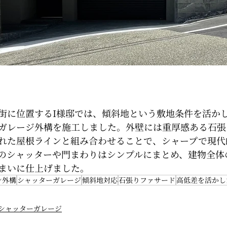
街に位置するI様邸では、傾斜地という敷地条件を活か
ガレージ外構を施工しました。外壁には重厚感ある石張
れた屋根ラインと組み合わせることで、シャープで現代
のシャッターや門まわりはシンプルにまとめ、建物全体
まいに仕上げました。
ン外構
シャッターガレージ
傾斜地対応
石張りファサード
高低差を活かし
シャッターガレージ