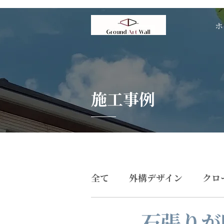
ホ
施工事例
全て
外構デザイン
クロ
石張りが
門まわりデザイン
プー