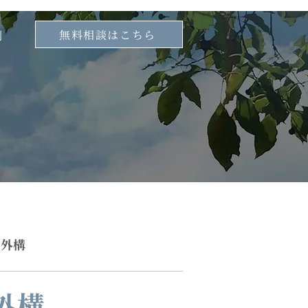
無料相談はこちら
例
ン外構
外構
差・傾斜対応外構