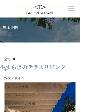
施工事例
記事
全て
やすらぎのテラスリビング
全て
外構デザイン
クローズド外構
シャッターガレージ
モダンデザイン外構