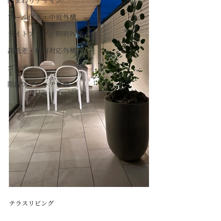
門まわりデザイン
プール付き・中庭外構
ライトアップ／照明外構
高低差・傾斜対応外構
ガーデン
階段アプローチ外構
テラスリビング