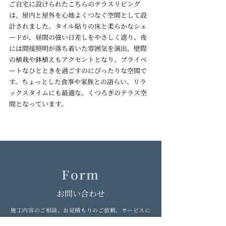
ご自宅に設けられたこちらのテラスリビング
は、屋内と屋外を心地よくつなぐ空間として設
計されました。タイル貼りの床と柔らかなシェ
ードが、昼間の強い日差しをやさしく遮り、夜
には間接照明が落ち着いた雰囲気を演出。壁際
の植栽や鉢植えもアクセントとなり、プライベ
ートなひとときを過ごすのにぴったりな空間で
す。ちょっとした食事や家族との語らい、リラ
ックスタイムにも最適な、くつろぎのテラス空
間となっています。
Form
お問い合わせ
施工内容のご相談、お見積もりのご依頼、サービスに
関するご質問など、