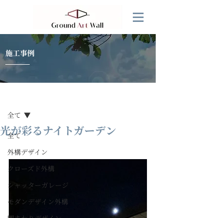
施工事例
記事
全て
光が彩るナイトガーデン
全て
外構デザイン
クローズド外構
シャッターガレージ
モダンデザイン外構