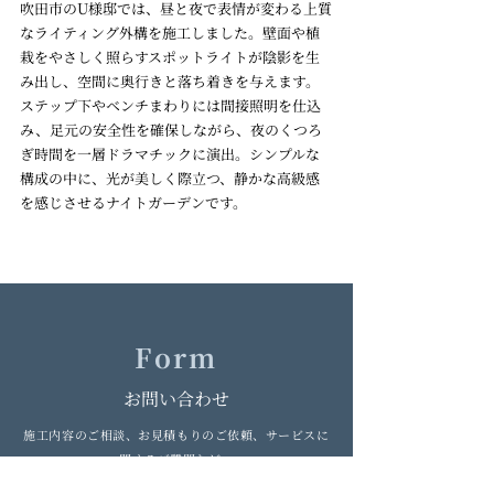
吹田市のU様邸では、昼と夜で表情が変わる上質
なライティング外構を施工しました。壁面や植
栽をやさしく照らすスポットライトが陰影を生
み出し、空間に奥行きと落ち着きを与えます。
ステップ下やベンチまわりには間接照明を仕込
み、足元の安全性を確保しながら、夜のくつろ
ぎ時間を一層ドラマチックに演出。シンプルな
構成の中に、光が美しく際立つ、静かな高級感
を感じさせるナイトガーデンです。
Form
お問い合わせ
施工内容のご相談、お見積もりのご依頼、サービスに
関するご質問など、
どのような内容でもお気軽にお問い合わせください。