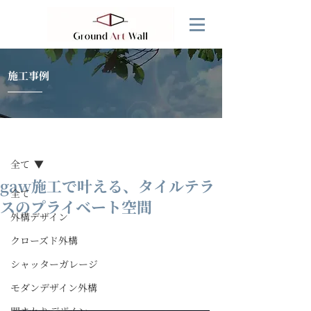
施工事例
記事
全て
gaw施工で叶える、タイルテラ
全て
スのプライベート空間
外構デザイン
クローズド外構
シャッターガレージ
モダンデザイン外構